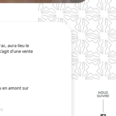
c, aura lieu le
s’agit d’une vente
ou en amont sur
NOUS
SUIVRE
 :