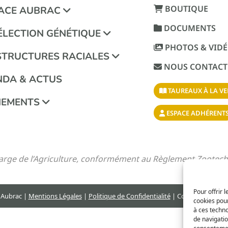
BOUTIQUE
RACE AUBRAC
DOCUMENTS
ÉLECTION GÉNÉTIQUE
PHOTOS & VID
STRUCTURES RACIALES
NOUS CONTACT
NDA & ACTUS
TAUREAUX À LA VE
NEMENTS
ESPACE ADHÉRENT
charge de l’Agriculture, conformément au Règlement Zoote
Pour offrir 
e Aubrac |
Mentions Légales
|
Politique de Confidentialité
| Conception & D
cookies pour
à ces techn
de navigatio