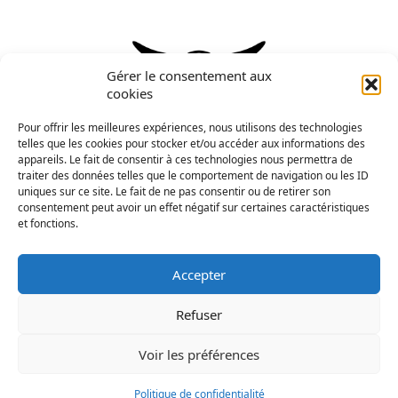
Gérer le consentement aux
cookies
Pour offrir les meilleures expériences, nous utilisons des technologies
telles que les cookies pour stocker et/ou accéder aux informations des
appareils. Le fait de consentir à ces technologies nous permettra de
traiter des données telles que le comportement de navigation ou les ID
uniques sur ce site. Le fait de ne pas consentir ou de retirer son
consentement peut avoir un effet négatif sur certaines caractéristiques
et fonctions.
OS agréé par le Ministère en charge de l’Agriculture,
conformément au Règlement Zootechnique Européen
Accepter
n°2016/1012
Refuser
Tous droits réservés à O.S Race Aubrac |
Mentions Légales
|
Voir les préférences
Politique de Confidentialité
| Conception & Développement :
AFA-Multimedia
Politique de confidentialité